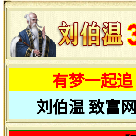
有梦一起追
刘伯温 致富