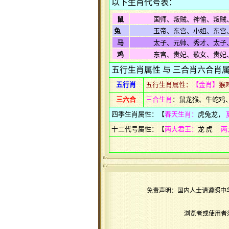
以下生肖代号表：
鼠
国师、叛贼、神偷、叛贼
兔
玉帝、东宫、小姐、东宫
马
太子、元帅、秀才、太子
鸡
东宫、贵妃、歌女、贵妃
五行生肖属性 与 三合肖六合肖
五行肖
五行生肖属性：
【金肖】
猴
三六合
三合生肖
：鼠龙猴、牛蛇鸡
四季生肖属性：【
春天生肖：
虎兔龙，
十二代号属性：【
两大君王：
龙 虎
两
免责声明：国内人士请遵照中
浏览者或使用者