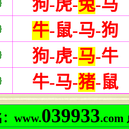
狗-虎-
兔
-马
｝
牛
-鼠-马-狗
｝
狗-虎-
马
-牛
｝
牛-马-
猪
-鼠
｝
039933
：www.
.co