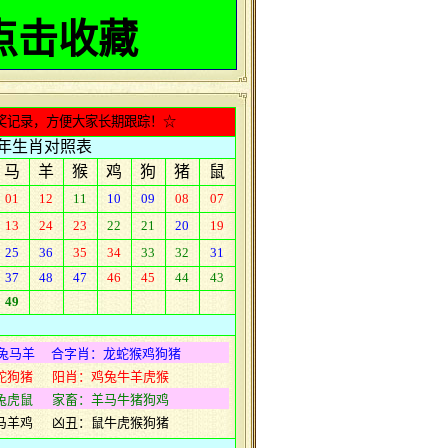
 点击收藏
奖记录，方便大家长期跟踪！☆
年生肖对照表
马
羊
猴
鸡
狗
猪
鼠
01
12
11
10
09
08
07
13
24
23
22
21
20
19
25
36
35
34
33
32
31
37
48
47
46
45
44
43
49
兔马羊 合字肖：龙蛇猴鸡狗猪
蛇狗猪 阳肖：鸡兔牛羊虎猴
兔虎鼠 家畜：羊马牛猪狗鸡
马羊鸡 凶丑：鼠牛虎猴狗猪