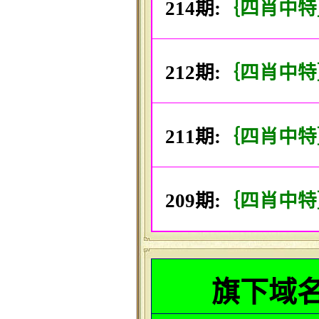
214期:
｛四肖中特
212期:
｛四肖中特
211期:
｛四肖中特
209期:
｛四肖中特
旗下域名