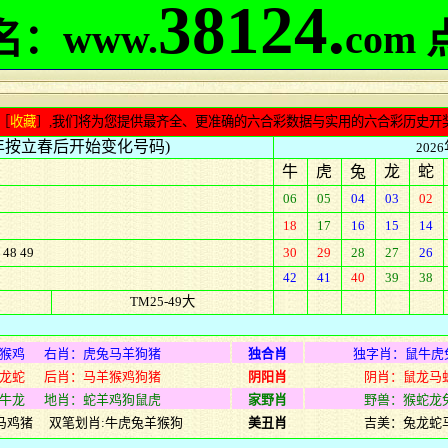
38124.
：www.
com
［
收藏
］,我们将为您提供最齐全、更准确的六合彩数据与实用的六合彩历史开
年按立春后开始变化号码)
2026
牛
虎
兔
龙
蛇
06
05
04
03
02
18
17
16
15
14
 48 49
30
29
28
27
26
42
41
40
39
38
TM25-49大
蛇猴鸡 右肖：虎兔马羊狗猪
独合肖
独字肖：鼠牛虎
兔龙蛇 后肖：马羊猴鸡狗猪
阴阳肖
阴肖：鼠龙马
猪牛龙 地肖：蛇羊鸡狗鼠虎
家野肖
野兽：猴蛇龙
马鸡猪 双笔划肖:牛虎兔羊猴狗
美丑肖
吉美：兔龙蛇