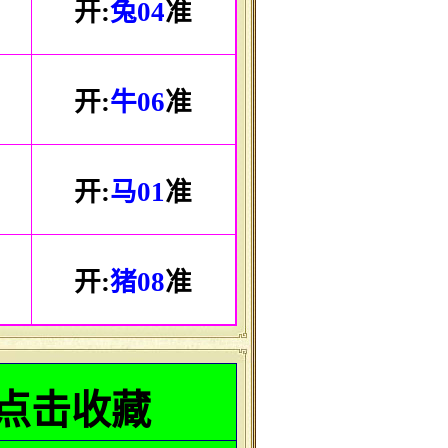
开:
兔04
准
开:
牛06
准
开:
马01
准
开:
猪08
准
m 点击收藏