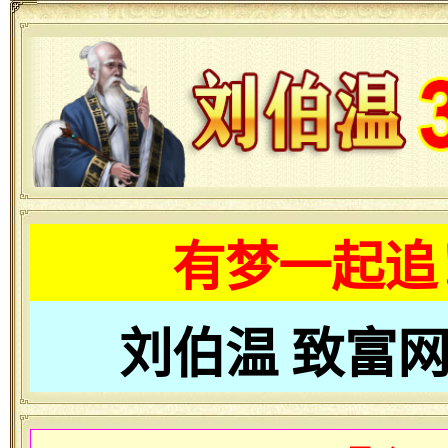
有梦一起追
刘伯温 致富