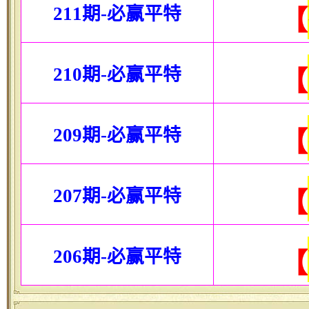
211期-必赢平特
【
210期-必赢平特
【
209期-必赢平特
【
207期-必赢平特
【
206期-必赢平特
【