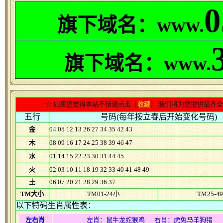
0
旗下域名：www.
旗下域名：www.
☆ 如果您觉得本站不错请点击［
收藏
］,我们将为您提供最齐
五行
号码(每年按立春后开始变化号码)
金
04 05 12 13 26 27 34 35 42 43
木
08 09 16 17 24 25 38 39 46 47
水
01 14 15 22 23 30 31 44 45
火
02 03 10 11 18 19 32 33 40 41 48 49
土
06 07 20 21 28 29 36 37
TM大小
TM01-24小
TM25-4
以下特码生肖属性表：
左右肖
左肖：鼠牛龙蛇猴鸡 右肖：虎兔马羊狗猪