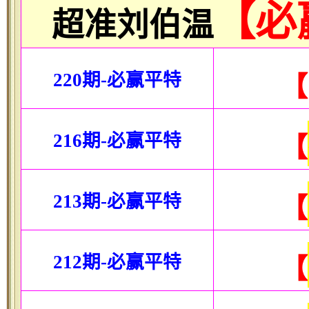
【必
超准刘伯温
220期-必赢平特
【
216期-必赢平特
【
213期-必赢平特
【
212期-必赢平特
【